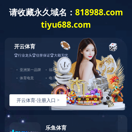
网站首页
关于我们
产品中心
123
123
123